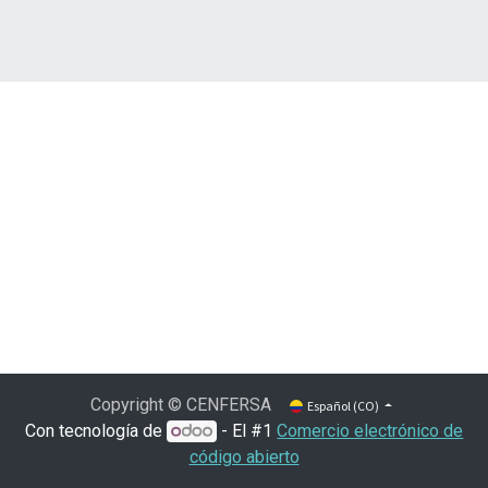
Copyright © CENFERSA
Español (CO)
Con tecnología de
- El #1
Comercio electrónico de
código abierto