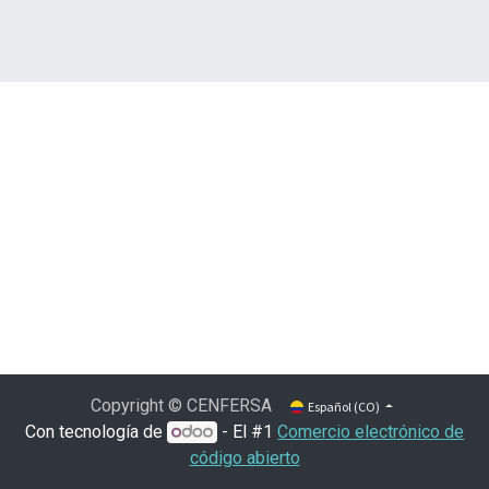
Copyright © CENFERSA
Español (CO)
Con tecnología de
- El #1
Comercio electrónico de
código abierto